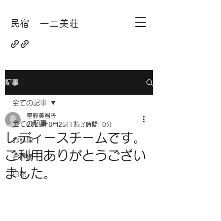
民宿 一二美荘
記事
全ての記事
星野美智子
全ての記事
2025年8月25日
読了時間: 0分
レディースチームです。
お料理
ご利用ありがとうござい
お客様
ました。
自然