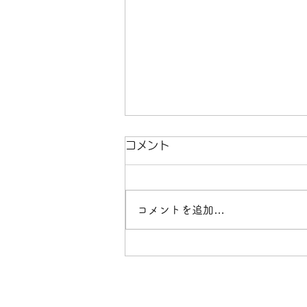
コメント
コメントを追加…
#スノーストライダー#キッズ
#オグナほたかスキー場#スノ
ー#楽しい